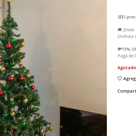
🛒El pre
🚚 ¡Envío
Disfruta 
💸15% OF
Pagá de 
Agotado
Agreg
Compart