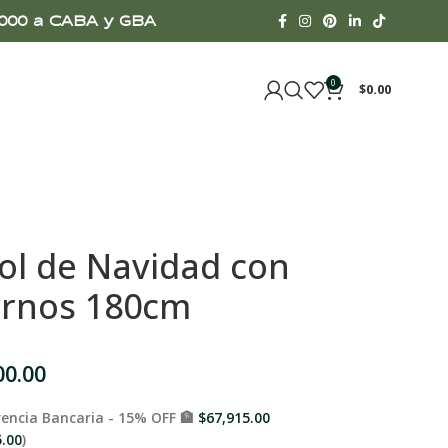
00.000 a CABA y GBA
0
$
0.00
ol de Navidad con
rnos 180cm
00.00
encia Bancaria - 15% OFF 🏦
$
67,915.00
5.00
)