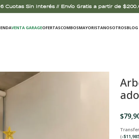
6 Cuotas Sin Interés // Envío Gratis a partir de $2
IENDA
VENTA GARAGE
OFERTAS
COMBOS
MAYORISTA
NOSOTROS
BLOG
Arb
ado
$
79,9
Transfer
(
-
$
11,98