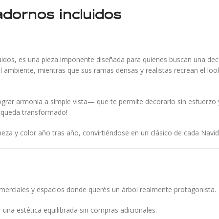
adornos incluidos
luidos, es una pieza imponente diseñada para quienes buscan una dec
del ambiente, mientras que sus ramas densas y realistas recrean el lo
ar armonía a simple vista— que te permite decorarlo sin esfuerzo y
 queda transformado!
meza y color año tras año, convirtiéndose en un clásico de cada Navid
comerciales y espacios donde querés un árbol realmente protagonista.
ar una estética equilibrada sin compras adicionales.