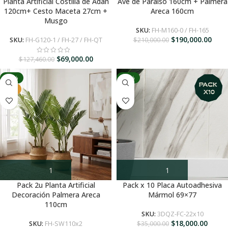
Planta Artificial Costilla de Adan
Ave de Paraíso 160cm + Palmera
120cm+ Cesto Maceta 27cm +
Areca 160cm
Musgo
SKU:
FH-M160-0 / FH-165
$
190,000.00
SKU:
FH-G120-1 / FH-27 / FH-QT
$
210,000.00
$
69,000.00
$
127,460.00
-31%
-49%
HOT
Pack 2u Planta Artificial
Pack x 10 Placa Autoadhesiva
Decoración Palmera Areca
Mármol 69×77
110cm
SKU:
3DQZ-FC-22x10
$
18,000.00
SKU:
FH-SW110x2
$
35,000.00