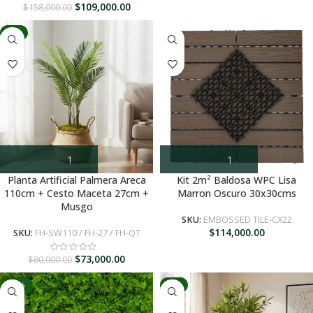
$
109,000.00
$
158,000.00
-9%
Planta Artificial Palmera Areca
Kit 2m² Baldosa WPC Lisa
110cm + Cesto Maceta 27cm +
Marron Oscuro 30x30cms
Musgo
SKU:
EMBOSSED TILE-CX22
$
114,000.00
SKU:
FH-SW110 / FH-27 / FH-QT
$
73,000.00
$
80,000.00
-15%
-7%