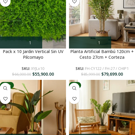
Pack x 10 Jardin Vertical Sin UV
Planta Artificial Bambú 120cm +
Pilcomayo
Cesto 27cm + Corteza
SKU:
XYJLx10
SKU:
FH-CY122 / FH-27 / CHIP1
$
55,900.00
$
79,699.00
$
66,000.00
$
85,999.00
-41%
-6%