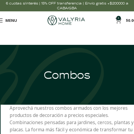
6 cuotas s/interés | 15% OFF transferencia | Envío gratis +$200000 a
CABA/GBA
0
MENU
$
0.0
Combos
Aprovechá nuestros combos armados con los mejores
productos de decoración a precios especiales.
Combinaciones pensadas para jardines, cercos, plantas y
placas. La forma más fácil y económica de transformar tu