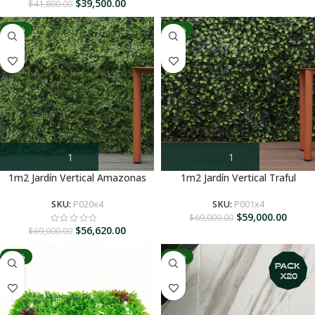
$
39,500.00
$
41,800.00
-18%
-14%
1m2 Jardín Vertical Amazonas
1m2 Jardín Vertical Traful
SKU:
P020x4
SKU:
P001x4
$
59,000.00
$
69,000.00
$
56,620.00
$
69,000.00
-10%
-59%