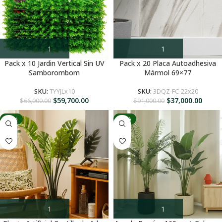
Pack x 10 Jardin Vertical Sin UV
Pack x 20 Placa Autoadhesiva
Samborombom
Mármol 69×77
SKU:
TYYJLx10
SKU:
3DQZ-FC-22x20
$
59,700.00
$
37,000.00
$
66,000.00
$
91,000.00
-46%
-10%