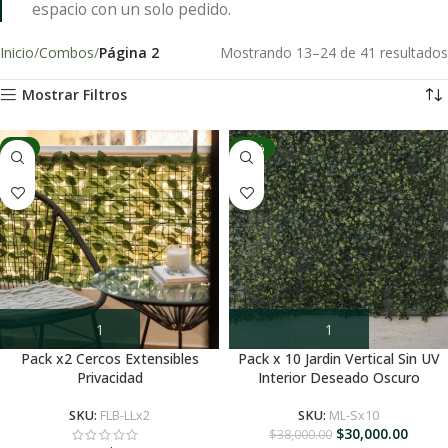
espacio con un solo pedido.
Inicio
Combos
Página 2
Mostrando 13–24 de 41 resultados
Mostrar Filtros
-6%
-21%
Pack x2 Cercos Extensibles
Pack x 10 Jardin Vertical Sin UV
Privacidad
Interior Deseado Oscuro
SKU:
FLB-LLx2
SKU:
ML-Sx10
$
30,000.00
$
38,000.00