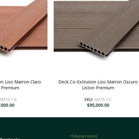
n Liso Marron Claro
Deck Co-Extrusion Liso Marron Oscuro
R AL CARRITO
AGREGAR AL CARRITO
n Premium
Liston Premium
AM79-1-B
SKU:
AM79-1-C
,000.00
$
95,000.00
Showroom