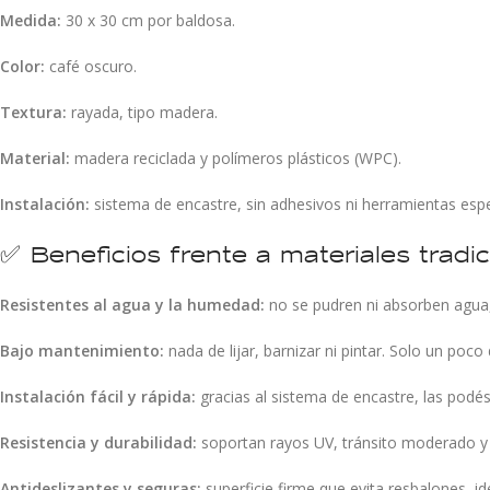
Medida:
30 x 30 cm por baldosa.
Color:
café oscuro.
Textura:
rayada, tipo madera.
Material:
madera reciclada y polímeros plásticos (WPC).
Instalación:
sistema de encastre, sin adhesivos ni herramientas espe
✅ Beneficios frente a materiales tradic
Resistentes al agua y la humedad:
no se pudren ni absorben agua, 
Bajo mantenimiento:
nada de lijar, barnizar ni pintar. Solo un po
Instalación fácil y rápida:
gracias al sistema de encastre, las podé
Resistencia y durabilidad:
soportan rayos UV, tránsito moderado y
Antideslizantes y seguras:
superficie firme que evita resbalones, 