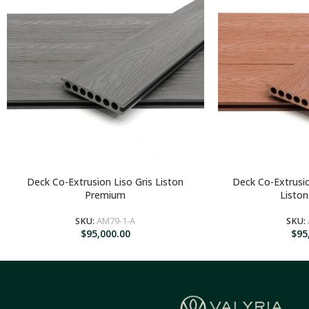
Deck Co-Extrusion Liso Gris Liston
Deck Co-Extrusio
AGREGAR AL CARRITO
AGREGA
Premium
Listo
SKU:
AM79-1-A
SKU:
$
95,000.00
$
95