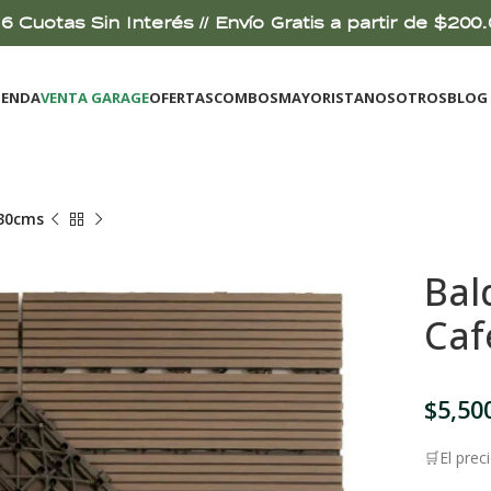
6 Cuotas Sin Interés // Envío Gratis a partir de $2
IENDA
VENTA GARAGE
OFERTAS
COMBOS
MAYORISTA
NOSOTROS
BLOG
x30cms
Bal
Caf
$
5,50
🛒El prec