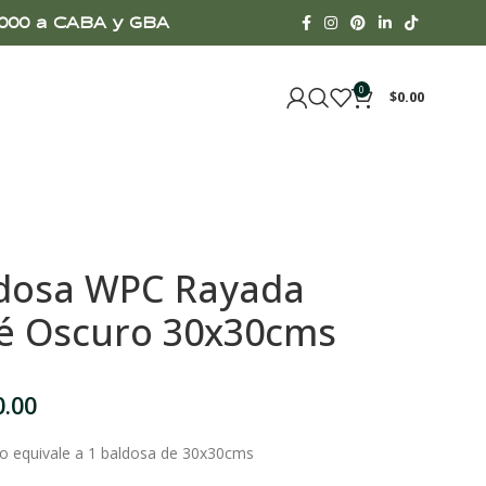
00.000 a CABA y GBA
0
$
0.00
dosa WPC Rayada
é Oscuro 30x30cms
0.00
io equivale a 1 baldosa de 30x30cms