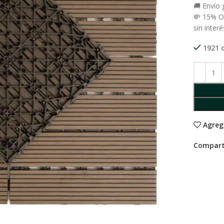
🚚 Envío
💸 15% O
sin interé
1921 
Agreg
Compart