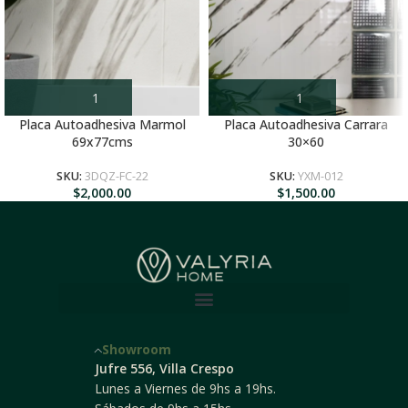
Placa Autoadhesiva Marmol
Placa Autoadhesiva Carrara
69x77cms
30×60
SKU:
3DQZ-FC-22
SKU:
YXM-012
$
2,000.00
$
1,500.00
Showroom
Jufre 556, Villa Crespo
Lunes a Viernes de 9hs a 19hs.