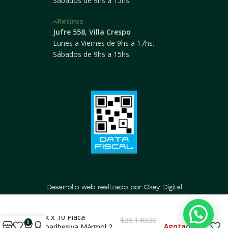
Sábados de 9hs a 15hs.
Retiros
Jufre 558, Villa Crespo
Lunes a Viernes de 9hs a 17hs.
Sábados de 9hs a 15hs.
Desarrollo web realizado por Okey Digital
Pack x 10 Placa
$
28,140.00
0
Agotado
Autoadhesiva Mármol 2