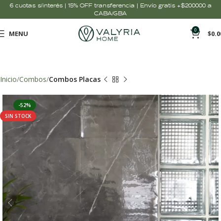
6 cuotas s/interés | 15% OFF transferencia | Envío gratis +$200000 a
CABA/GBA
0
MENU
$
0.0
Inicio
Combos
Combos Placas
-52%
SIN STOCK