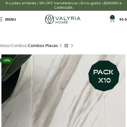
6 cuotas s/interés | 15% OFF transferencia | Envío gratis +$200000 a
CABA/GBA
0
MENU
$
0.0
Inicio
Combos
Combos Placas
-49%