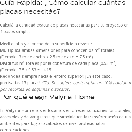
Guía Rápida: ¿Cómo calcular cuántas
placas necesitás?
Calculá la cantidad exacta de placas necesarias para tu proyecto en
4 pasos simples:
Medí
el alto y el ancho de la superficie a revestir.
Multiplicá
ambas dimensiones para conocer los m² totales
(Ejemplo: 3 m de ancho x 2.5 m de alto = 7.5 m²).
Dividí
tus m² totales por la cobertura de cada placa (0.53 m²).
(Ejemplo: 7.5 / 0.53 = 14.15).
Redondeá
siempre hacia el entero superior. ¡En este caso,
precisarías 15 placas!
(Tip: Se sugiere contemplar un 10% adicional
por recortes en esquinas o zócalos)
.
Por qué elegir Valyria Home
En
Valyria Home
nos enfocamos en ofrecer soluciones funcionales,
accesibles y de vanguardia que simplifiquen la transformación de tus
ambientes para lograr acabados de nivel profesional sin
complicaciones.