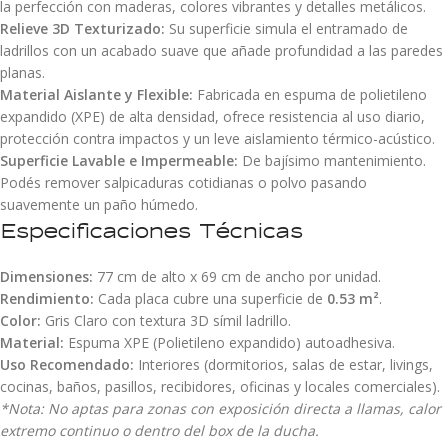
la perfección con maderas, colores vibrantes y detalles metálicos.
Relieve 3D Texturizado:
Su superficie simula el entramado de
ladrillos con un acabado suave que añade profundidad a las paredes
planas.
Material Aislante y Flexible:
Fabricada en espuma de polietileno
expandido (XPE) de alta densidad, ofrece resistencia al uso diario,
protección contra impactos y un leve aislamiento térmico-acústico.
Superficie Lavable e Impermeable:
De bajísimo mantenimiento.
Podés remover salpicaduras cotidianas o polvo pasando
suavemente un paño húmedo.
Especificaciones Técnicas
Dimensiones:
77 cm de alto x 69 cm de ancho por unidad.
Rendimiento:
Cada placa cubre una superficie de
0.53 m²
.
Color:
Gris Claro con textura 3D símil ladrillo.
Material:
Espuma XPE (Polietileno expandido) autoadhesiva.
Uso Recomendado:
Interiores (dormitorios, salas de estar, livings,
cocinas, baños, pasillos, recibidores, oficinas y locales comerciales).
*Nota: No aptas para zonas con exposición directa a llamas, calor
extremo continuo o dentro del box de la ducha.