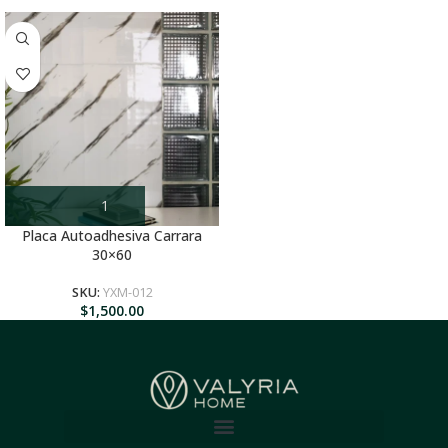
Placa Autoadhesiva Carrara
30×60
SKU:
YXM-012
$
1,500.00