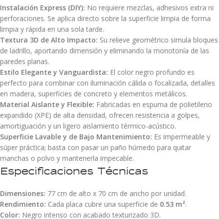
Instalación Express (DIY):
No requiere mezclas, adhesivos extra ni
perforaciones. Se aplica directo sobre la superficie limpia de forma
limpia y rápida en una sola tarde.
Textura 3D de Alto Impacto:
Su relieve geométrico simula bloques
de ladrillo, aportando dimensión y eliminando la monotonía de las
paredes planas.
Estilo Elegante y Vanguardista:
El color negro profundo es
perfecto para combinar con iluminación cálida o focalizada, detalles
en madera, superficies de concreto y elementos metálicos.
Material Aislante y Flexible:
Fabricadas en espuma de polietileno
expandido (XPE) de alta densidad, ofrecen resistencia a golpes,
amortiguación y un ligero aislamiento térmico-acústico.
Superficie Lavable y de Bajo Mantenimiento:
Es impermeable y
súper práctica; basta con pasar un paño húmedo para quitar
manchas o polvo y mantenerla impecable.
Especificaciones Técnicas
Dimensiones:
77 cm de alto x 70 cm de ancho por unidad.
Rendimiento:
Cada placa cubre una superficie de
0.53 m²
.
Color:
Negro intenso con acabado texturizado 3D.