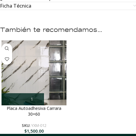
Ficha Técnica
También te recomendamos…
Placa Autoadhesiva Carrara
30×60
SKU:
YXM-012
$
1,500.00