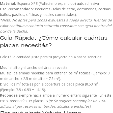
Material:
Espuma XPE (Polietileno expandido) autoadhesiva.
Uso Recomendado:
Interiores (salas de estar, dormitorios, cocinas,
baños, pasillos, oficinas y locales comerciales).
*Nota: No aptas para zonas expuestas a fuego directo, fuentes de
calor continuo o contacto saturado constante con agua dentro del
box de la ducha.
Guía Rápida: ¿Cómo calcular cuántas
placas necesitás?
Calculá la cantidad justa para tu proyecto en 4 pasos sencillos:
Medí
el alto y el ancho del área a revestir.
Multiplicá
ambas medidas para obtener los m² totales (Ejemplo: 3
m de ancho x 2.5 m de alto = 7.5 m²).
Dividí
los m² totales por la cobertura de cada placa (0.53 m²).
(Ejemplo: 7.5 / 0.53 = 14.15).
Redondeá
siempre hacia arriba al número entero siguiente. ¡En este
caso, precisarías 15 placas!
(Tip: Se sugiere contemplar un 10%
adicional por recortes en bordes, zócalos o enchufes)
.
Por qué elegir Valyria Home