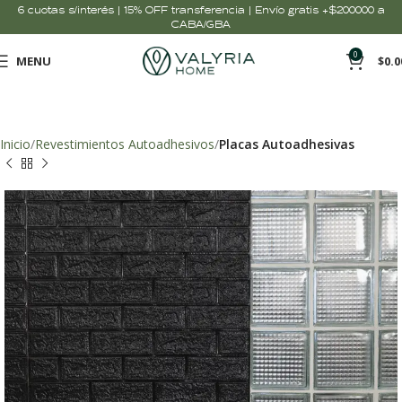
6 cuotas s/interés | 15% OFF transferencia | Envío gratis +$200000 a
CABA/GBA
0
MENU
$
0.0
Inicio
Revestimientos Autoadhesivos
Placas Autoadhesivas