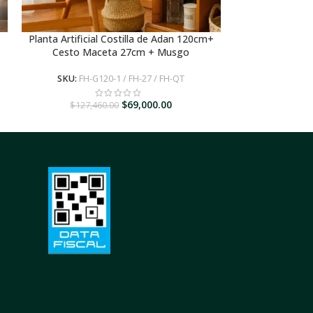
Planta Artificial Costilla de Adan 120cm+
AGREGAR AL CARRITO
Cesto Maceta 27cm + Musgo
SKU:
FH-G120-1 / FH-27 / FH-QT
$
69,000.00
$
127,460.00