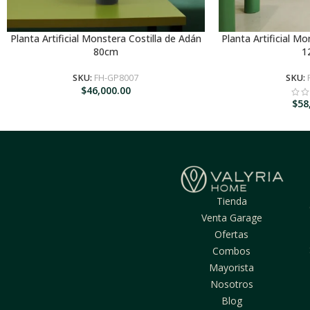
Planta Artificial Monstera Costilla de Adán
Planta Artificial M
AGREGAR AL CARRITO
AGREGA
80cm
1
SKU:
FH-GP8007
SKU:
$
46,000.00
$
58
Tienda
Venta Garage
Ofertas
Combos
Mayorista
Nosotros
Blog