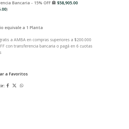
encia Bancaria - 15% OFF 🏦
$
58,905.00
5.00
)
io equivale a 1 Planta
 gratis a AMBA en compras superiores a $200.000
FF con transferencia bancaria o pagá en 6 cuotas
s
ar a Favoritos
ir: