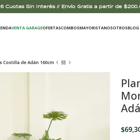
6 Cuotas Sin Interés // Envío Gratis a partir de $2
IENDA
VENTA GARAGE
OFERTAS
COMBOS
MAYORISTA
NOSOTROS
BLOG
ra Costilla de Adán 160cm
Plan
Mon
Adá
$
69,3