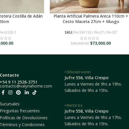
onstera Costilla de Adán
Planta Artificial Palmera Areca 110cm +
R AL CARRITO
AGREGAR AL CARRITO
20cm
Cesto Maceta 27cm + Musgo
FH-G120-1
SKU:
FH-SW110 / FH-27 / FH-QT
,000.00
$
73,000.00
$
80,000.00
Showroom
Contacto
Jufre 556, Villa Crespo
+54 9 11 2528-3751
Lunes a Viernes de 9hs a 19hs.
contacto@valyriahome.com
Sábados de 9hs a 15hs.
Sucursales
Retiros
Preguntas frecuentes
Jufre 558, Villa Crespo
Lunes a Viernes de 9hs a 17hs.
Políticas de Devoluciones
Sábados de 9hs a 15hs.
Términos y Condiciones