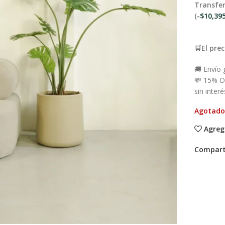
Transfer
(
-
$
10,39
🛒El prec
🚚 Envío
💸 15% O
sin interé
Agotado
Agreg
Compart