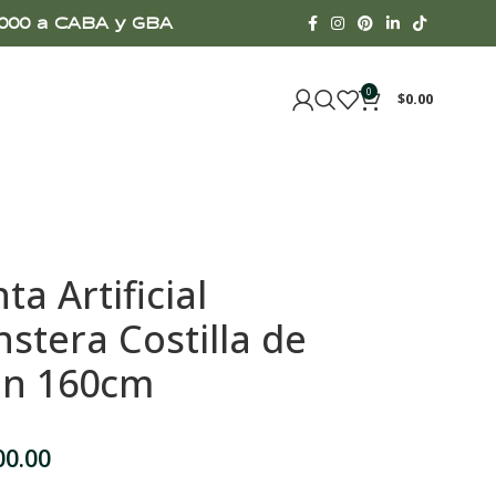
00.000 a CABA y GBA
0
$
0.00
ta Artificial
stera Costilla de
n 160cm
00.00