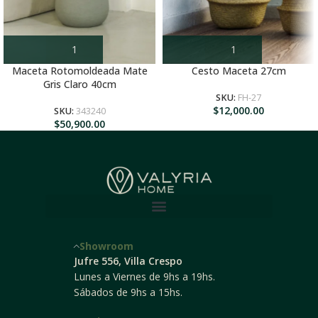
Maceta Rotomoldeada Mate
Cesto Maceta 27cm
Gris Claro 40cm
SKU:
FH-27
$
12,000.00
SKU:
343240
$
50,900.00
Showroom
Jufre 556, Villa Crespo
Lunes a Viernes de 9hs a 19hs.
Sábados de 9hs a 15hs.