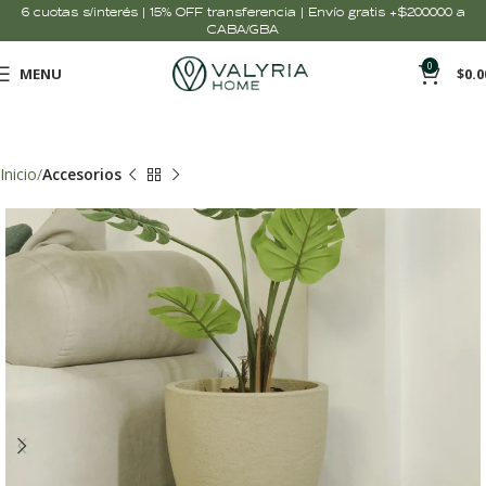
6 cuotas s/interés | 15% OFF transferencia | Envío gratis +$200000 a
CABA/GBA
0
MENU
$
0.0
Inicio
Accesorios