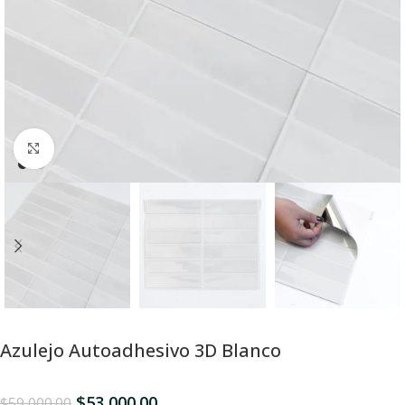
Click para Expandir
Azulejo Autoadhesivo 3D Blanco
$
53,000.00
$
59,000.00