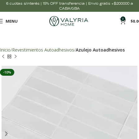
6 cuotas s/interés | 15% OFF transferencia | Envío gratis +$200000 a
CABA/GBA
0
MENU
$
0.0
Inicio
Revestimientos Autoadhesivos
Azulejo Autoadhesivos
-10%