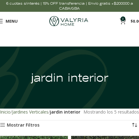
6 cuotas s/interés | 15% OFF transferencia | Envío gratis +$200000 a
CABA/GBA
0
MENU
$
0.0
jardin interior
Inicio
Jardines Verticales
jardin interior
Mostrando los 5 resultados
Mostrar Filtros