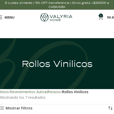
6 cuotas s/interés | 15% OFF transferencia | Envío gratis +$200000 a
CABA/GBA
0
MENU
$
0.0
Rollos Vinilicos
Inicio
Revestimientos Autoadhesivos
Rollos Vinilicos
Mostrando los 7 resultados
Mostrar Filtros