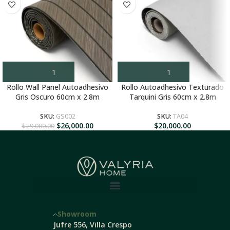
Rollo Wall Panel Autoadhesivo
Rollo Autoadhesivo Texturado
Gris Oscuro 60cm x 2.8m
Tarquini Gris 60cm x 2.8m
SKU:
GS002
SKU:
TA04
$
26,000.00
$
20,000.00
$
29,000.00
Showroom
Jufre 556, Villa Crespo