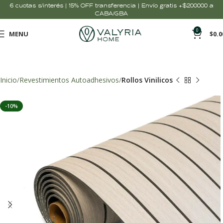
6 cuotas s/interés | 15% OFF transferencia | Envío gratis +$200000 a
CABA/GBA
0
MENU
$
0.0
Inicio
Revestimientos Autoadhesivos
Rollos Vinilicos
-10%