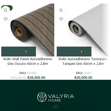
-10%
Rollo Wall Panel Autoadhesivo
Rollo Autoadhesivo Texturado
Gris Oscuro 60cm x 2.8m
Tarquini Gris 60cm x 2.8m
SKU:
GS002
SKU:
TA04
$
26,000.00
$
20,000.00
$
29,000.00