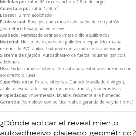
Medidas por rollo:
60 cm de ancho × 2,8 m de largo
Cobertura por rollo:
1,68 m²
Espesor:
3 mm acolchado
Estilo visual:
Base plateada metalizada satinada con patrón
geométrico hexagonal en relieve
Acabado:
Metalizado satinado (mate-brillo equilibrado)
Material:
Núcleo de espuma de polietileno expandido + capa
exterior de PVC vinílico texturado metalizado de alta densidad
Sistema de fijación:
Autoadhesivo de fuerza industrial (sin cola
adicional)
Uso:
Exclusivamente interior. No apto para exteriores ni zonas con
sol directo o lluvia.
Superficie apta:
Pintura látex lisa, Durlock (masillado o virgen),
azulejos esmaltados, vidrio, melamina, metal y maderas lisas
Propiedades:
Impermeable, lavable, resistente a la humedad
Garantía:
[completar con política real de garantía de Valyria Home]
¿Dónde aplicar el revestimiento
autoadhesivo plateado geométrico?