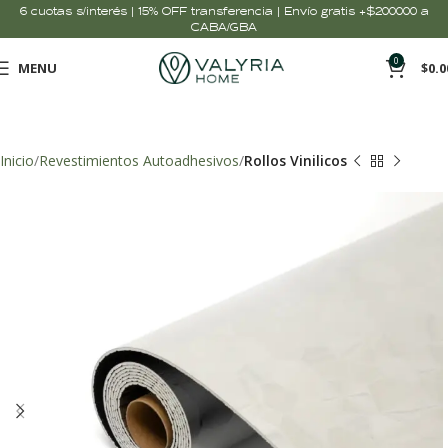
6 cuotas s/interés | 15% OFF transferencia | Envío gratis +$200000 a
CABA/GBA
0
MENU
$
0.0
Inicio
Revestimientos Autoadhesivos
Rollos Vinilicos