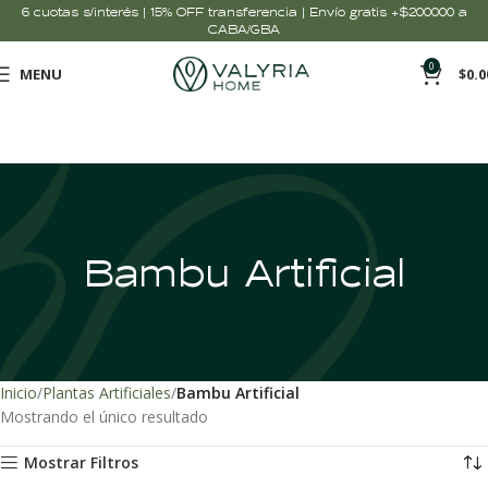
6 cuotas s/interés | 15% OFF transferencia | Envío gratis +$200000 a
CABA/GBA
0
MENU
$
0.0
Bambu Artificial
Inicio
Plantas Artificiales
Bambu Artificial
Mostrando el único resultado
Mostrar Filtros