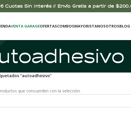
6 Cuotas Sin Interés // Envío Gratis a partir de $2
IENDA
VENTA GARAGE
OFERTAS
COMBOS
MAYORISTA
NOSOTROS
BLOG
utoadhesivo
iquetados “autoadhesivo”
roductos que concuerden con la selección.