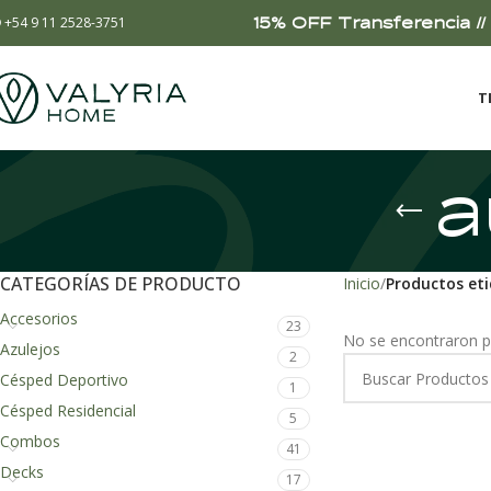
15% OFF Transferencia // 
+54 9 11 2528-3751
T
a
CATEGORÍAS DE PRODUCTO
Inicio
Productos et
Accesorios
23
No se encontraron p
Azulejos
2
Césped Deportivo
1
Césped Residencial
5
Combos
41
Decks
17