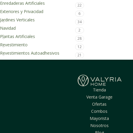
Enredaderas Artificiales
22
Exteriores y Privacidad
6
Jardines Verticales
34
Navidad
2
Plantas Artificiales
28
Revestimiento
12
Revestimientos Autoadhesivos
21
Tienda
Venta Garage
Ofertas
Combos
Mayorista
Nosotros
Blog