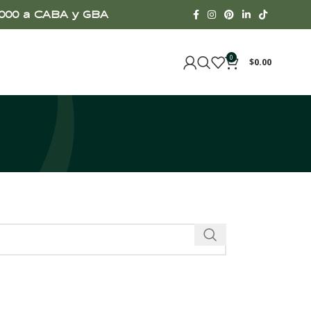
00.000 a CABA y GBA
0
$
0.00