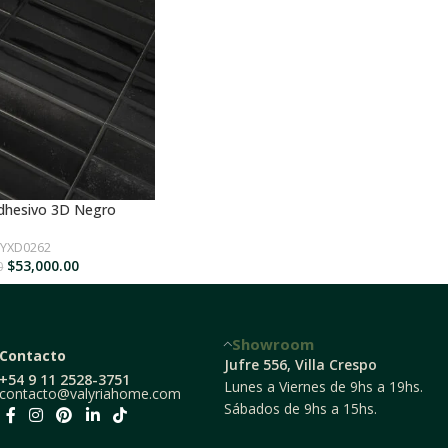
dhesivo 3D Negro
 AL CARRITO
YXD0262
$
53,000.00
0
Showroom
Contacto
Jufre 556, Villa Crespo
+54 9 11 2528-3751
Lunes a Viernes de 9hs a 19hs.
contacto@valyriahome.com
Sábados de 9hs a 15hs.