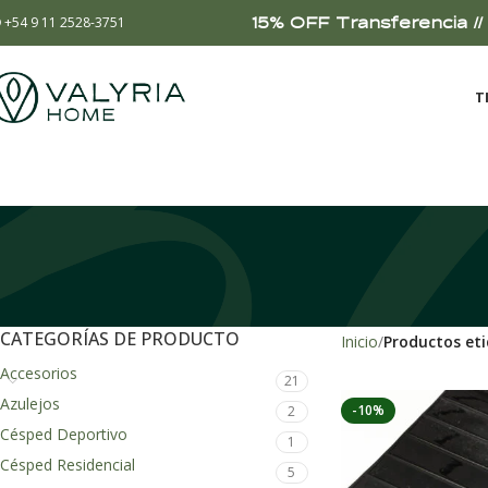
15% OFF Transferencia // 
+54 9 11 2528-3751
T
CATEGORÍAS DE PRODUCTO
Inicio
Productos eti
Accesorios
21
Azulejos
-10%
2
Césped Deportivo
1
Césped Residencial
5