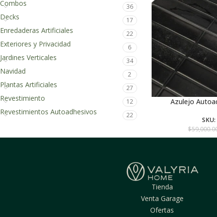
Combos
36
Decks
17
Enredaderas Artificiales
22
Exteriores y Privacidad
6
Jardines Verticales
34
Navidad
2
Plantas Artificiales
27
Revestimiento
Azulejo Autoa
AGREGAR
12
Revestimientos Autoadhesivos
22
SKU:
$
59,000.0
Tienda
Venta Garage
Ofertas