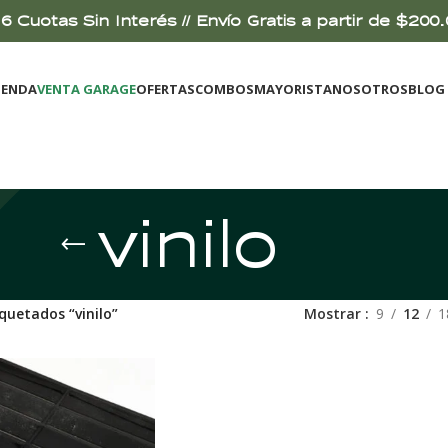
6 Cuotas Sin Interés // Envío Gratis a partir de $2
IENDA
VENTA GARAGE
OFERTAS
COMBOS
MAYORISTA
NOSOTROS
BLOG
vinilo
quetados “vinilo”
Mostrar
9
12
1