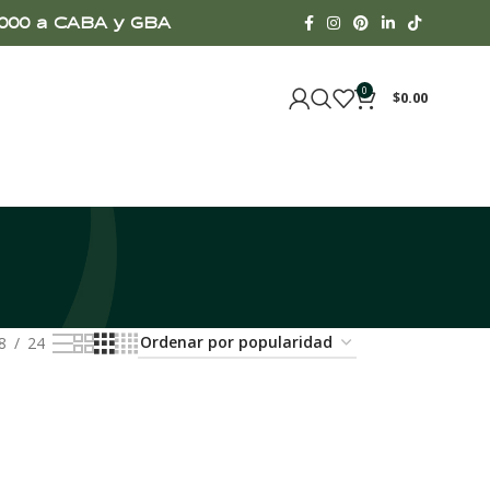
00.000 a CABA y GBA
0
$
0.00
8
24